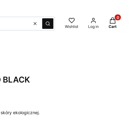
Products in t
Clear
Search
Wishlist
Log in
Cart
 BLACK
skóry ekologicznej.